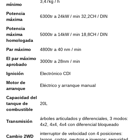
3,47kg / h
mínimo
Potencia
6300tr a 24kW / min 32,2CH / DIN
máxima
Potencia
máxima
5000tr a 14kW / min 18,8CH / DIN
homologada
Par máximo
4800tr a 40 nm / min
El par máximo
3000tr a 28nm / min
aprobado
Ignición
Electrónico CDI
Motor de
Eléctrico y arranque manual
arranque
Capacidad del
tanque de
20L
combustible
árboles articulados y diferenciales, 3 modos:
Transmisión
4x2, 4x4, 4x4 con diferencial bloqueado
interruptor de velocidad con 4 posiciones:
Cambio 2WD
largos, cortos, neutros e inversos;
seguridad