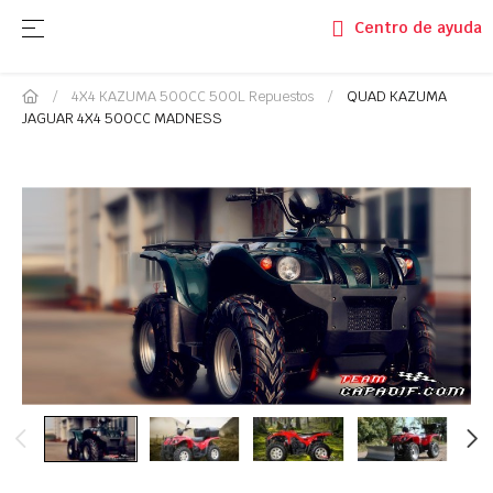
Navegación de palanca
☰
Centro de ayuda
4X4 KAZUMA 500CC 500L Repuestos
QUAD KAZUMA
JAGUAR 4X4 500CC MADNESS