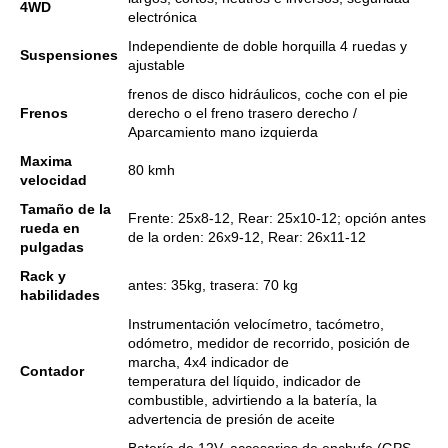
4WD
electrónica
Independiente de doble horquilla 4 ruedas y
Suspensiones
ajustable
frenos de disco hidráulicos, coche con el pie
Frenos
derecho o el freno trasero derecho /
Aparcamiento mano izquierda
Maxima
80 kmh
velocidad
Tamaño de la
Frente: 25x8-12, Rear: 25x10-12;
opción antes
rueda en
de la orden: 26x9-12, Rear: 26x11-12
pulgadas
Rack y
antes: 35kg, trasera: 70 kg
habilidades
Instrumentación velocímetro, tacómetro,
odómetro, medidor de recorrido, posición de
marcha, 4x4 indicador de
Contador
temperatura del líquido, indicador de
combustible, advirtiendo a la batería, la
advertencia de presión de aceite
Batería de 12V, accesorios de enchufe (GPS,