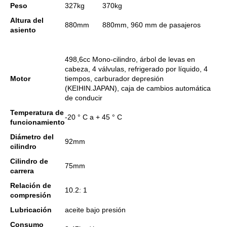
Peso
327kg
370kg
Altura del
880mm
880mm, 960 mm de pasajeros
asiento
498,6cc Mono-cilindro, árbol de levas en
cabeza, 4 válvulas, refrigerado por líquido, 4
Motor
tiempos, carburador depresión
(KEIHIN.JAPAN), caja de cambios automática
de conducir
Temperatura de
-20 ° C a + 45 ° C
funcionamiento
Diámetro del
92mm
cilindro
Cilindro de
75mm
carrera
Relación de
10.2: 1
compresión
Lubricación
aceite bajo presión
Consumo