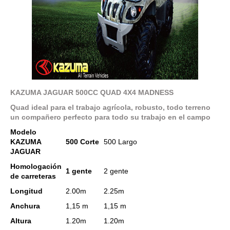
KAZUMA JAGUAR 500CC QUAD 4X4 MADNESS
Quad ideal para el trabajo agrícola, robusto, todo terreno
un compañero perfecto para todo su trabajo en el campo
Modelo
KAZUMA
500 Corte
500 Largo
JAGUAR
Homologación
1
gente
2
gente
de carreteras
Longitud
2.00m
2.25m
Anchura
1,15 m
1,15 m
Altura
1.20m
1.20m