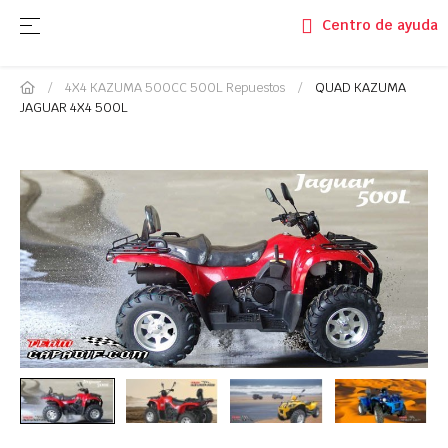
Navegación de palanca
☰
Centro de ayuda
4X4 KAZUMA 500CC 500L Repuestos
QUAD KAZUMA
JAGUAR 4X4 500L