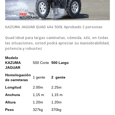
KAZUMA
JAGUAR
QUAD
4X4
500L
Aprobado
2 personas
Quad
ideal para
largas caminatas,
cómoda
,
4X4
,
en
todas
las situaciones,
usted podrá apreciar
su maniobrabilidad
,
potencia y
robustez
Modelo
KAZUMA
500 Corte
500 Largo
JAGUAR
Homologación
1
gente
2
gente
de carreteras
Longitud
2.00m
2.25m
Anchura
1,15 m
1,15 m
Altura
1.20m
1.20m
Peso
327kg
370kg