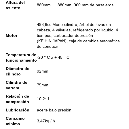
Altura del
880mm
880mm, 960 mm de pasajeros
asiento
498,6cc Mono-cilindro, árbol de levas en
cabeza, 4 válvulas, refrigerado por líquido, 4
Motor
tiempos, carburador depresión
(KEIHIN.JAPAN), caja de cambios automática
de conducir
Temperatura de
-20 ° C a + 45 ° C
funcionamiento
Diámetro del
92mm
cilindro
Cilindro de
75mm
carrera
Relación de
10.2: 1
compresión
Lubricación
aceite bajo presión
Consumo
3,47kg / h
mínimo