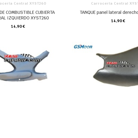
ocería Central XYST260
Carrocería Central XY
DE COMBUSTIBLE CUBIERTA
TANQUE panel lateral derec
RAL IZQUIERDO XYST260
14,90 €
CARRO
14,90 €
CARRO