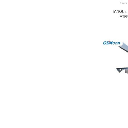
Carr
TANQUE 
LATE