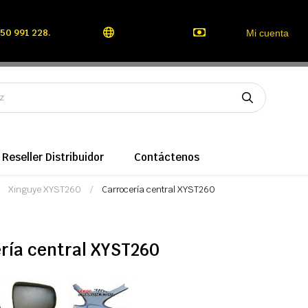
50 991 228.
Mi cuenta
Reseller Distribuidor
Contáctenos
Xinguye XYST260
Carrocería central XYST260
ría central XYST260