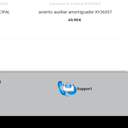
ST260
Carrocería Central XYST260
CIPAL
asiento auxiliar amortiguador XY260ST
40,90 €
CARRO
R
Support