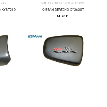
ST260
Carrocería Central XYST260
ho XYST260
X-BEAM DERECHO XY260ST
61,90 €
CARRO