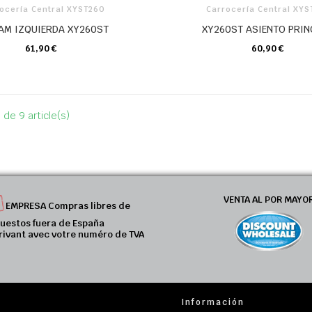
ocería Central XYST260
Carrocería Central XY
AM IZQUIERDA XY260ST
XY260ST ASIENTO PRIN
61,90 €
60,90 €
CARRO
CARRO
 de 9 article(s)
VENTA AL POR MAYO
EMPRESA Compras libres de
uestos fuera de España
rivant avec votre numéro de TVA
Información