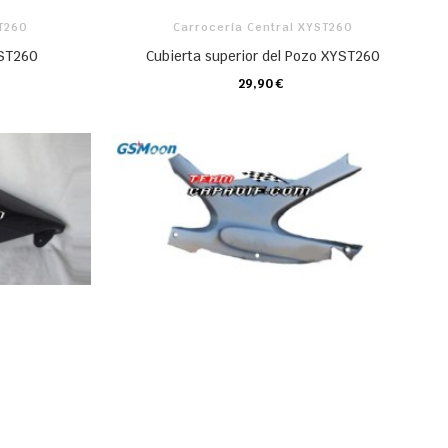
ST260
Carrocería Central XYST260
YST260
Cubierta superior del Pozo XYST260
29,90 €
CARRO