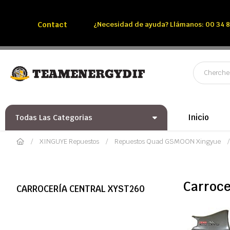
Llámenos:
Tél: 00 34 850 991 228
Contact
¿Necesidad de ayuda? Llámanos: 00 34 8
Inicio
Todas Las Categorias
XINGUYE Repuestos
Repuestos Quad GSMOON Xingyue
Carroce
CARROCERÍA CENTRAL XYST260