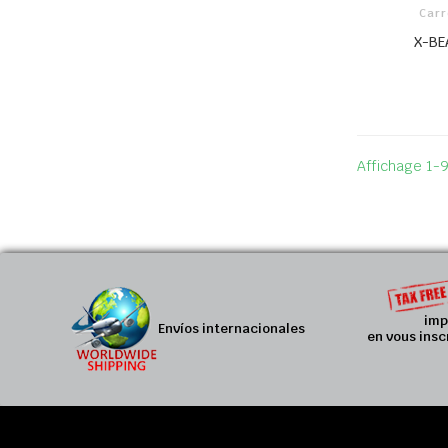
Carr
X-BE
Affichage 1-9
imp
Envíos internacionales
en vous insc