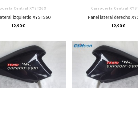
ocería Central XYST260
Carrocería Central XY
lateral izquierdo XYST260
Panel lateral derecho X
12,90 €
12,90 €
CARRO
CARRO