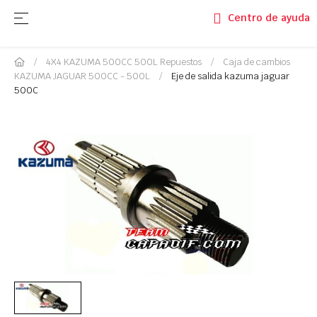
Navegación de palanca
☰
Centro de ayuda
4X4 KAZUMA 500CC 500L Repuestos
Caja de cambios
KAZUMA JAGUAR 500CC - 500L
Eje de salida kazuma jaguar
500C