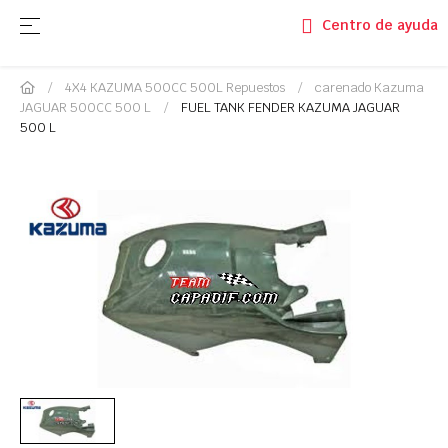
Navegación de palanca
☰
Centro de ayuda
4X4 KAZUMA 500CC 500L Repuestos
carenado Kazuma
JAGUAR 500CC 500 L
FUEL TANK FENDER KAZUMA JAGUAR
500 L