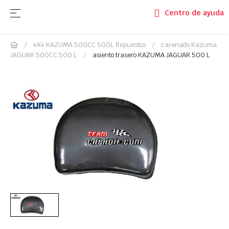
Navegación de palanca
☰
Centro de ayuda
4X4 KAZUMA 500CC 500L Repuestos
carenado Kazuma
JAGUAR 500CC 500 L
asiento trasero KAZUMA JAGUAR 500 L