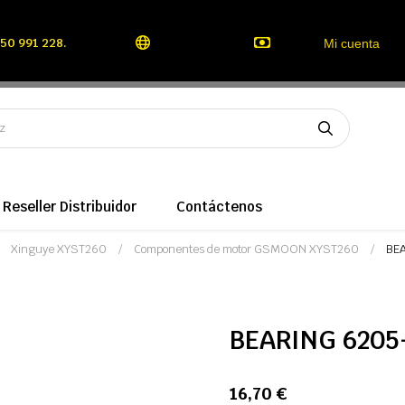
50 991 228.
Mi cuenta
Reseller Distribuidor
Contáctenos
Xinguye XYST260
Componentes de motor GSMOON XYST260
BE
BEARING 6205
16,70 €