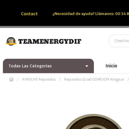
Llámenos:
Tél: 00 34 850 991 228
Contact
¿Necesidad de ayuda? Llámanos: 00 34 8
Inicio
Todas Las Categorias
XINGUYE Repuestos
Repuestos Quad GSMOON Xingyue