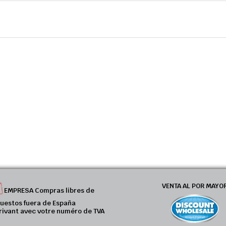
VENTA AL POR MAYO
EMPRESA Compras libres de
uestos fuera de España
rivant avec votre numéro de TVA