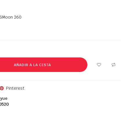
GSMoon 260
AÑADIR A LA CESTA
Pinterest
gyue
0520