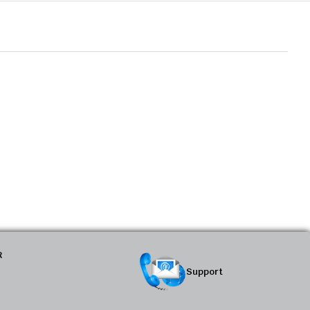
R
Support