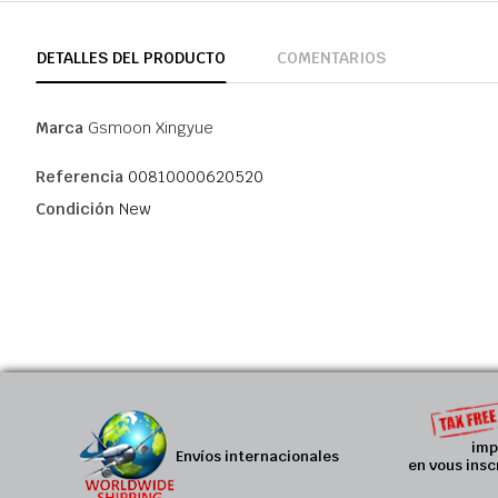
DETALLES DEL PRODUCTO
COMENTARIOS
Marca
Gsmoon Xingyue
Referencia
00810000620520
Condición
New
imp
Envíos internacionales
en vous insc