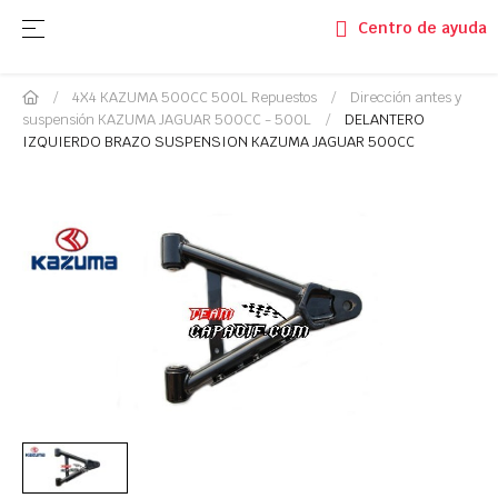
Navegación de palanca
☰
Centro de ayuda
4X4 KAZUMA 500CC 500L Repuestos
Dirección antes y
suspensión KAZUMA JAGUAR 500CC - 500L
DELANTERO
IZQUIERDO BRAZO SUSPENSION KAZUMA JAGUAR 500CC