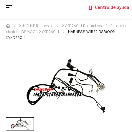
Navegación de palanca
☰
Centro de ayuda
XINGUYE Repuestos
XYKD260-1 Recambios
El equipo
eléctrico GSMOON XYKD260-1
HARNESS WIRE2 GSMOON
XYKD260-1