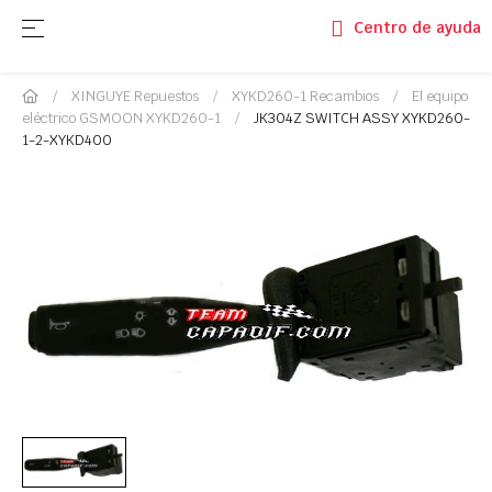
Navegación de palanca
☰
Centro de ayuda
XINGUYE Repuestos
XYKD260-1 Recambios
El equipo
eléctrico GSMOON XYKD260-1
JK304Z SWITCH ASSY XYKD260-
1-2-XYKD400