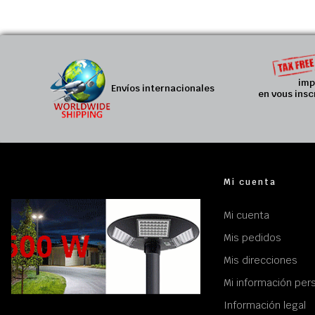
imp
Envíos internacionales
en vous insc
Mi cuenta
Mi cuenta
Mis pedidos
Mis direcciones
Mi información per
Información legal