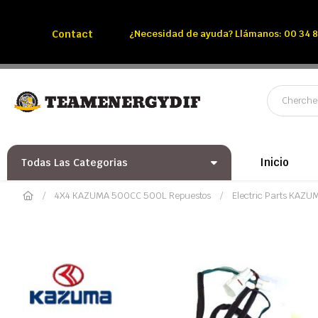
Llámenos:
Tél: 00 34 850 991 228
Contact
¿Necesidad de ayuda? Llámanos: 00 34 8
Inicio
Todas Las Categorias
4X4 KAZUMA 500CC 500L Repuestos
Electric Parts KAZ