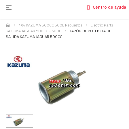
Navegación de palanca
☰
Centro de ayuda
4X4 KAZUMA 500CC 500L Repuestos
Electric Parts
KAZUMA JAGUAR 500CC - 500L
TAPÓN DE POTENCIA DE
SALIDA KAZUMA JAGUAR 500CC