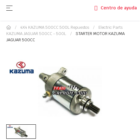
Navegación de palanca
☰
Centro de ayuda
4X4 KAZUMA 500CC 500L Repuestos
Electric Parts
KAZUMA JAGUAR 500CC - 500L
STARTER MOTOR KAZUMA
JAGUAR 500CC