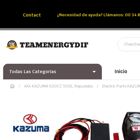
Llámenos:
Tél: 00 34 850 991 228
Contact
¿Necesidad de ayuda? Llámanos: 00 34 8
Inicio
Todas Las Categorias
4X4 KAZUMA 500CC 500L Repuestos
Electric Parts KAZ