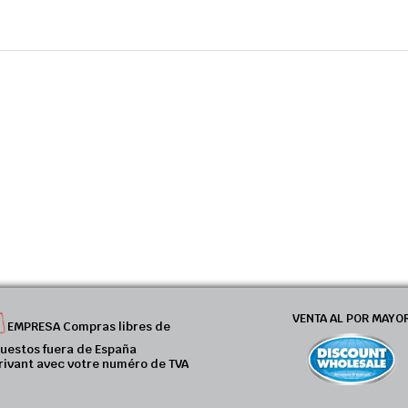
VENTA AL POR MAYO
EMPRESA Compras libres de
uestos fuera de España
rivant avec votre numéro de TVA