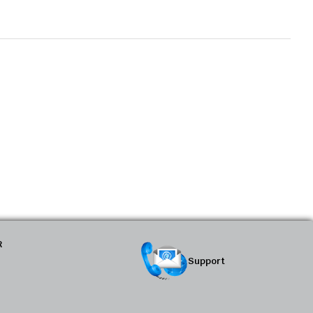
R
Support