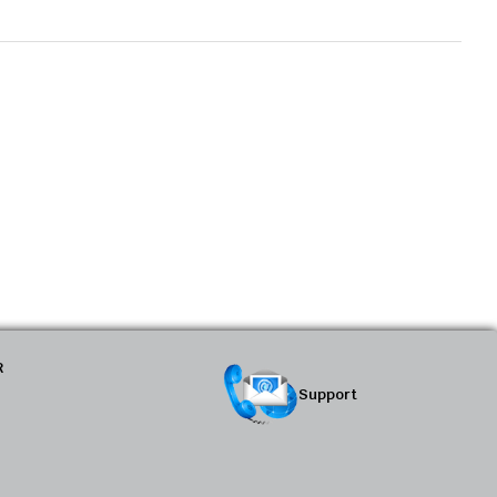
R
Support