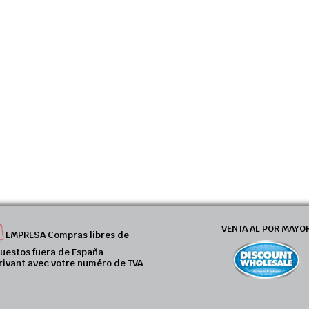
VENTA AL POR MAYO
EMPRESA Compras libres de
uestos fuera de España
rivant avec votre numéro de TVA