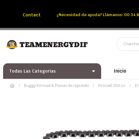
Llámenos:
Tél: 00 34 850 991 228
Contact
¿Necesidad de ayuda? Llámanos: 00 34 8
Inicio
Todas Las Categorias
Buggy Kinroad & Piezas de repuesto
Kinroad 250 cc
En