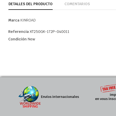
DETALLES DEL PRODUCTO
COMENTARIOS
Marca
KINROAD
Referencia
XT250GK-172P-040011
Condición
New
imp
Envíos internacionales
en vous insc