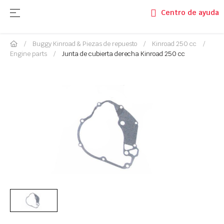
Navegación de palanca
☰
Centro de ayuda
Buggy Kinroad & Piezas de repuesto
Kinroad 250 cc
Engine parts
Junta de cubierta derecha Kinroad 250 cc