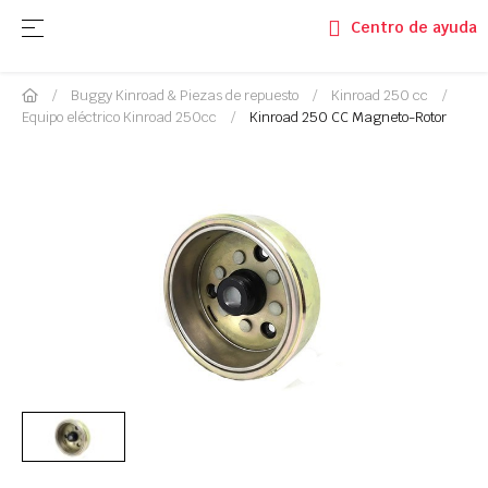
Navegación de palanca
☰
Centro de ayuda
Buggy Kinroad & Piezas de repuesto
Kinroad 250 cc
Equipo eléctrico Kinroad 250cc
Kinroad 250 CC Magneto-Rotor