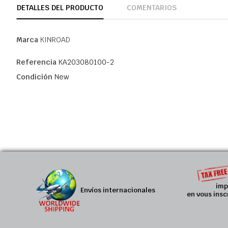
DETALLES DEL PRODUCTO
COMENTARIOS
Marca
KINROAD
Referencia
KA203080100-2
Condición
New
imp
Envíos internacionales
en vous insc