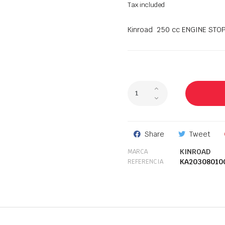
Tax included
Kinroad 250 cc ENGINE STO
Share
Tweet
KINROAD
MARCA
KA20308010
REFERENCIA