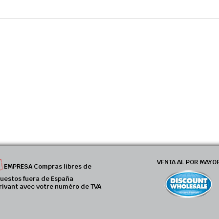
VENTA AL POR MAYO
EMPRESA Compras libres de
uestos fuera de España
rivant avec votre numéro de TVA