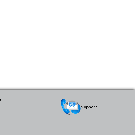
R
Support