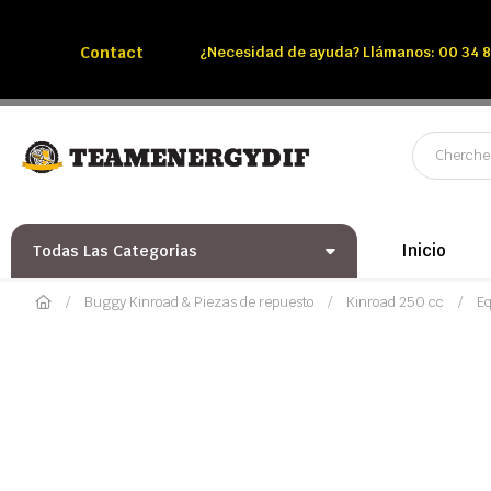
Llámenos:
Tél: 00 34 850 991 228
Contact
¿Necesidad de ayuda? Llámanos: 00 34 8
Inicio
Todas Las Categorias
Buggy Kinroad & Piezas de repuesto
Kinroad 250 cc
Eq