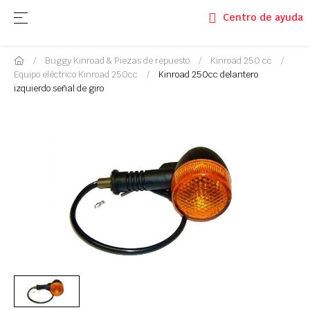
Navegación de palanca
☰
Centro de ayuda
Buggy Kinroad & Piezas de repuesto
Kinroad 250 cc
Equipo eléctrico Kinroad 250cc
Kinroad 250cc delantero
izquierdo señal de giro