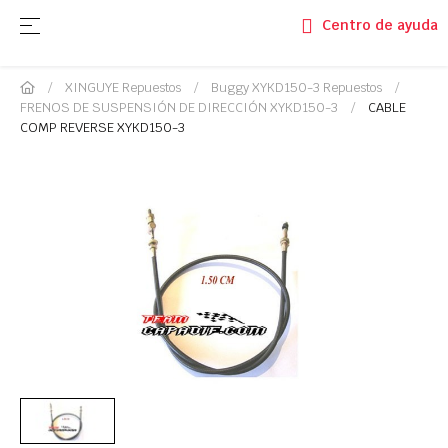
Navegación de palanca
☰
Centro de ayuda
XINGUYE Repuestos
Buggy XYKD150-3 Repuestos
FRENOS DE SUSPENSIÓN DE DIRECCIÓN XYKD150-3
CABLE
COMP REVERSE XYKD150-3