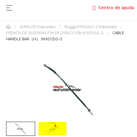
Navegación de palanca
☰
Centro de ayuda
XINGUYE Repuestos
Buggy XYKD150-3 Repuestos
FRENOS DE SUSPENSIÓN DE DIRECCIÓN XYKD150-3
CABLE
HANDLE BAR（H） XKKD150-3