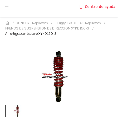
Navegación de palanca
☰
Centro de ayuda
XINGUYE Repuestos
Buggy XYKD150-3 Repuestos
FRENOS DE SUSPENSIÓN DE DIRECCIÓN XYKD150-3
Amortiguador trasero XYKD150-3