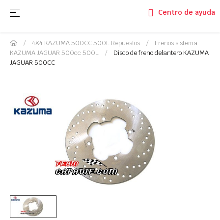
Navegación de palanca
☰
Centro de ayuda
4X4 KAZUMA 500CC 500L Repuestos
Frenos sistema
KAZUMA JAGUAR 500cc 500L
Disco de freno delantero KAZUMA
JAGUAR 500CC