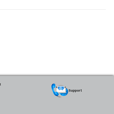
R
Support