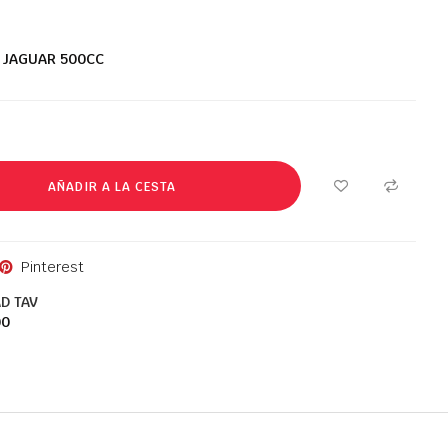
JAGUAR
500CC
AÑADIR A LA CESTA
Pinterest
D TAV
00