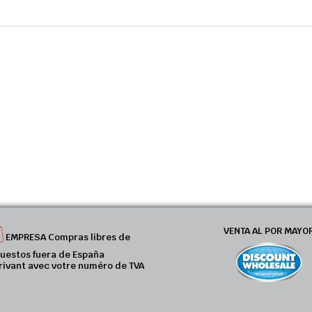
VENTA AL POR MAYO
EMPRESA Compras libres de
uestos fuera de España
rivant avec votre numéro de TVA