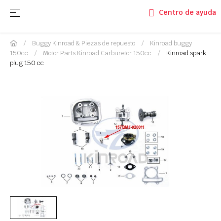
Navegación de palanca
☰
Centro de ayuda
Buggy Kinroad & Piezas de repuesto
Kinroad buggy
150cc
Motor Parts Kinroad Carburetor 150cc
Kinroad spark
plug 150 cc