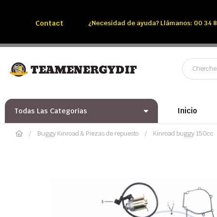
Llámenos:
Tél: 00 34 850 991 228
Contact
¿Necesidad de ayuda? Llámanos: 00 34 8
Inicio
Todas Las Categorias
Buggy Kinroad & Piezas de repuesto
Kinroad buggy 150cc