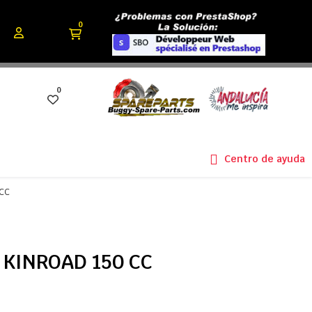
0
0
Centro de ayuda
 CC
e KINROAD 150 CC