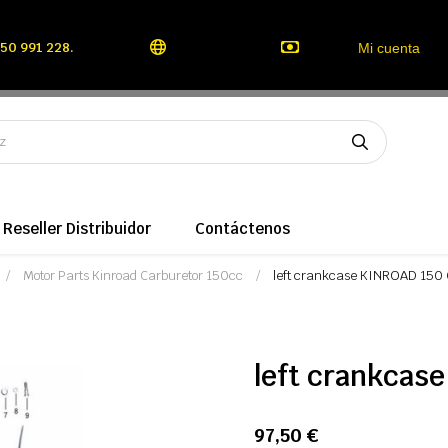
50 991 228.
Mi cuenta
Reseller Distribuidor
Contáctenos
Motor Parts Kinroad Carburetor 150cc
left crankcase KINROAD 150
left crankcas
97,50 €