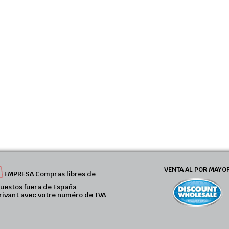
VENTA AL POR MAYO
EMPRESA Compras libres de
uestos fuera de España
rivant avec votre numéro de TVA