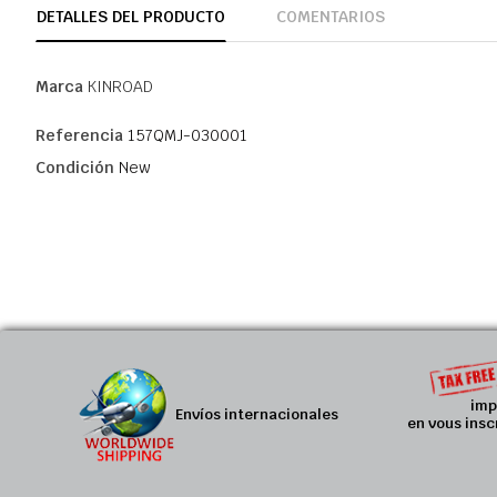
DETALLES DEL PRODUCTO
COMENTARIOS
Marca
KINROAD
Referencia
157QMJ-030001
Condición
New
imp
Envíos internacionales
en vous insc