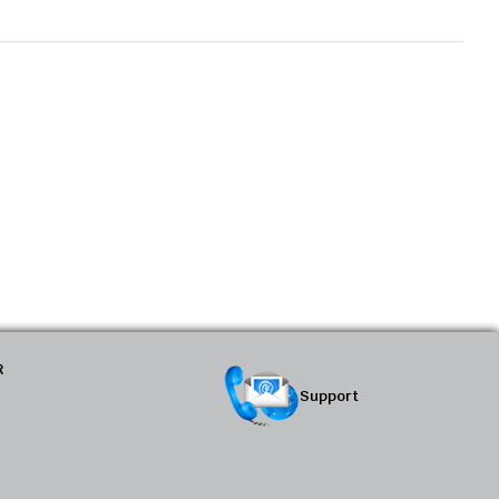
R
Support