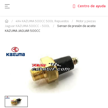
Navegación de palanca
☰
Centro de ayuda
4X4 KAZUMA 500CC 500L Repuestos
Motor y piezas
Jaguar KAZUMA 500CC - 500L
Sensor de presión de aceite
KAZUMA JAGUAR 500CC