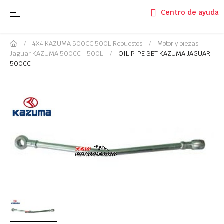
Navegación de palanca
☰
Centro de ayuda
4X4 KAZUMA 500CC 500L Repuestos
Motor y piezas
Jaguar KAZUMA 500CC - 500L
OIL PIPE SET KAZUMA JAGUAR
500CC