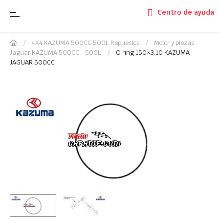
Navegación de palanca
☰
Centro de ayuda
4X4 KAZUMA 500CC 500L Repuestos
Motor y piezas
Jaguar KAZUMA 500CC - 500L
O ring 150×3.10 KAZUMA
JAGUAR 500CC