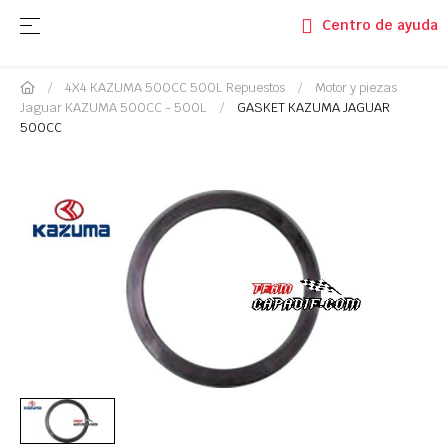
Navegación de palanca
☰
Centro de ayuda
4X4 KAZUMA 500CC 500L Repuestos
Motor y piezas
Jaguar KAZUMA 500CC - 500L
GASKET KAZUMA JAGUAR
500CC