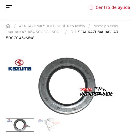
Navegación de palanca
☰
Centro de ayuda
4X4 KAZUMA 500CC 500L Repuestos
Motor y piezas
Jaguar KAZUMA 500CC - 500L
OIL SEAL KAZUMA JAGUAR
500CC 45x68x8