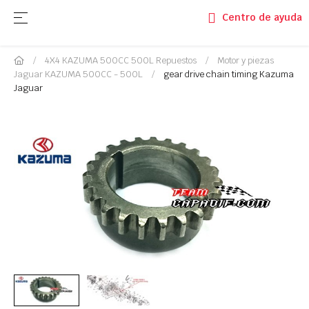
Navegación de palanca
☰
Centro de ayuda
4X4 KAZUMA 500CC 500L Repuestos
Motor y piezas
Jaguar KAZUMA 500CC - 500L
gear drive chain timing Kazuma
Jaguar