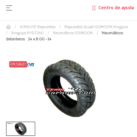
Navegación de palanca
☰
Centro de ayuda
XINGUYE Repuestos
Repuestos Quad GSMOON Xingyue
Xinguye XYST260
Neumáticos GSMOON
Neumáticos
delanteros : 24 x 8.00 -14
ON SALE!