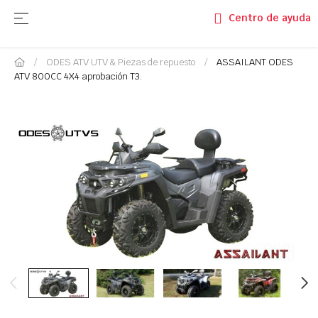
Navegación de palanca
☰
Centro de ayuda
ODES ATV UTV & Piezas de repuesto
ASSAILANT ODES
ATV 800CC 4X4 aprobación T3.