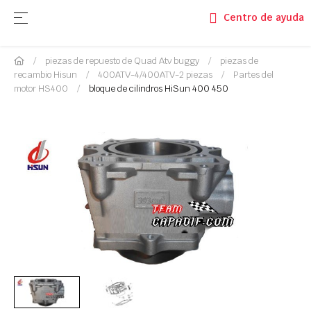
Navegación de palanca
☰
Centro de ayuda
piezas de repuesto de Quad Atv buggy
piezas de
recambio Hisun
400ATV-4/400ATV-2 piezas
Partes del
motor HS400
bloque de cilindros HiSun 400 450