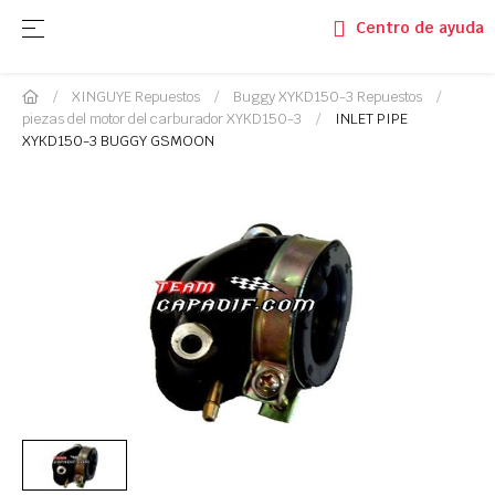
Navegación de palanca
☰
Centro de ayuda
XINGUYE Repuestos
Buggy XYKD150-3 Repuestos
piezas del motor del carburador XYKD150-3
INLET PIPE
XYKD150-3 BUGGY GSMOON