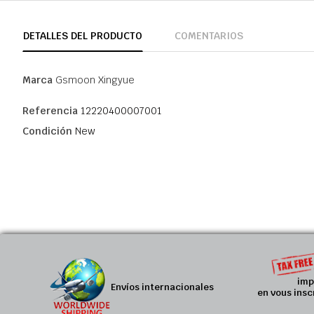
DETALLES DEL PRODUCTO
COMENTARIOS
Marca
Gsmoon Xingyue
Referencia
12220400007001
Condición
New
imp
Envíos internacionales
en vous insc