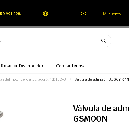
50 991 228.
Mi cuenta
Reseller Distribuidor
Contáctenos
zas del motor del carburador XYKD150-3
Válvula de admisión BUGGY X
Válvula de ad
GSMOON