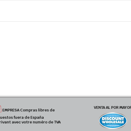
VENTA AL POR MAYO
EMPRESA Compras libres de
uestos fuera de España
rivant avec votre numéro de TVA