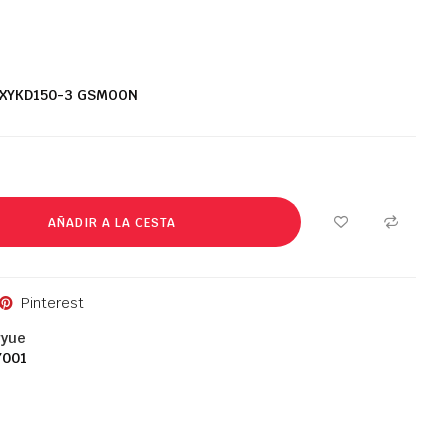
XYKD150-3
GSMOON
AÑADIR A LA CESTA
Pinterest
gyue
7001