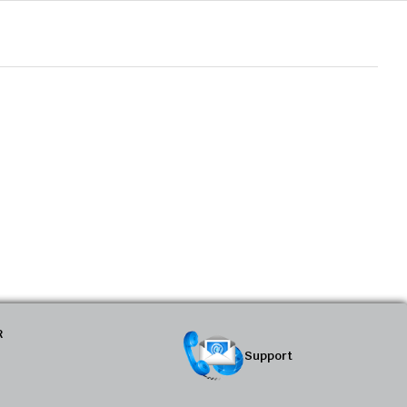
R
Support