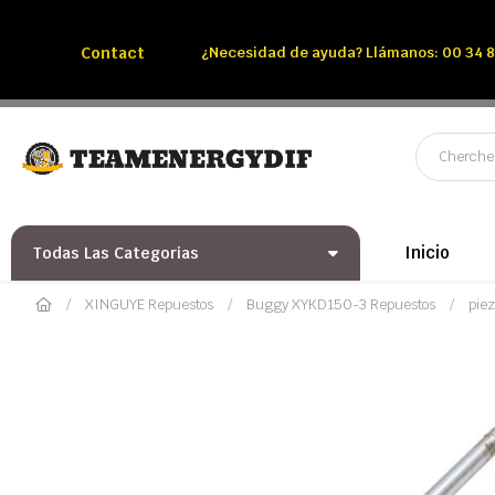
Llámenos:
Tél: 00 34 850 991 228
Contact
¿Necesidad de ayuda? Llámanos: 00 34 8
Inicio
Todas Las Categorias
XINGUYE Repuestos
Buggy XYKD150-3 Repuestos
pie