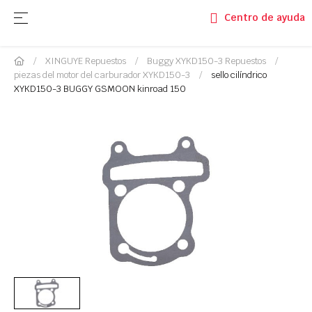
Navegación de palanca
☰
Centro de ayuda
XINGUYE Repuestos
Buggy XYKD150-3 Repuestos
piezas del motor del carburador XYKD150-3
sello cilíndrico
XYKD150-3 BUGGY GSMOON kinroad 150