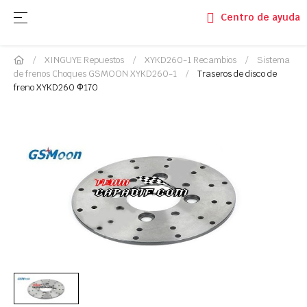
Navegación de palanca
☰
Centro de ayuda
XINGUYE Repuestos
XYKD260-1 Recambios
Sistema
de frenos Choques GSMOON XYKD260-1
Traseros de disco de
freno XYKD260 Ф170