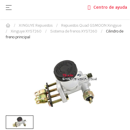
Navegación de palanca
☰
Centro de ayuda
XINGUYE Repuestos
Repuestos Quad GSMOON Xingyue
Xinguye XYST260
Sistema de frenos XYST260
Cilindro de
freno principal