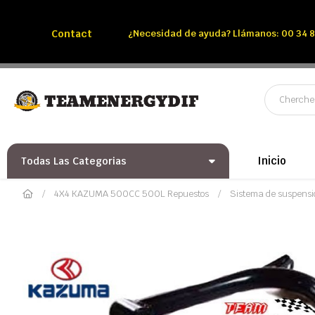
Llámenos:
Tél: 00 34 850 991 228
Contact
¿Necesidad de ayuda? Llámanos: 00 34 8
Inicio
Todas Las Categorias
4X4 KAZUMA 500CC 500L Repuestos
Sistema de suspens