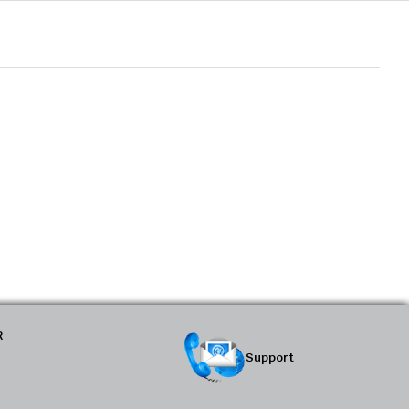
R
Support