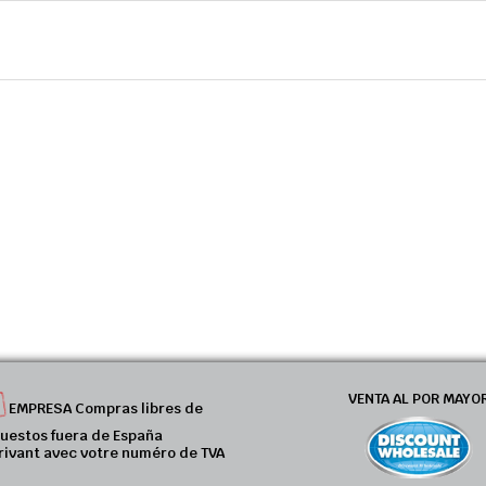
VENTA AL POR MAYO
EMPRESA Compras libres de
uestos fuera de España
rivant avec votre numéro de TVA