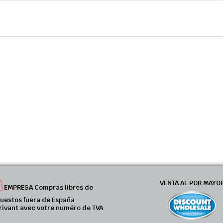
VENTA AL POR MAYO
EMPRESA Compras libres de
uestos fuera de España
rivant avec votre numéro de TVA