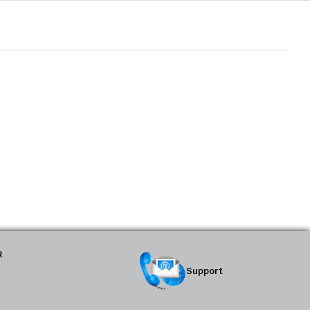
R
Support