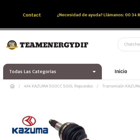
Llámenos:
Tél: 00 34 850 991 228
Contact
¿Necesidad de ayuda? Llámanos: 00 34 8
Inicio
Todas Las Categorias
4X4 KAZUMA 500CC 500L Repuestos
Transmisión KAZUM