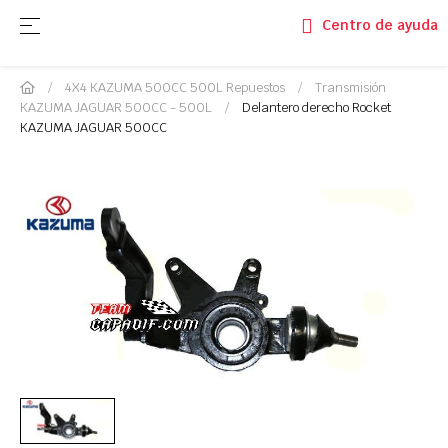
Navegación de palanca
☰
Centro de ayuda
4X4 KAZUMA 500CC 500L Repuestos
Transmisión
KAZUMA JAGUAR 500CC - 500L
Delantero derecho Rocket
KAZUMA JAGUAR 500CC