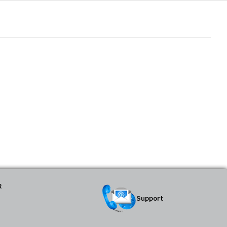
R
Support