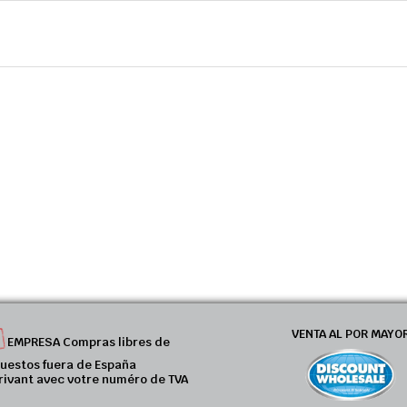
VENTA AL POR MAYO
EMPRESA Compras libres de
uestos fuera de España
rivant avec votre numéro de TVA