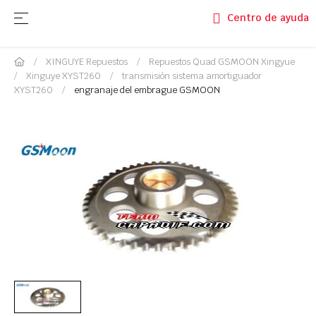
Navegación de palanca
☰
Centro de ayuda
XINGUYE Repuestos
Repuestos Quad GSMOON Xingyue
Xinguye XYST260
transmisión sistema amortiguador
XYST260
engranaje del embrague GSMOON