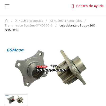
Navegación de palanca
☰
Centro de ayuda
XINGUYE Repuestos
XYKD260-1 Recambios
Transmission Système XYKD260-1
buje delantero Buggy 260
GSMOON