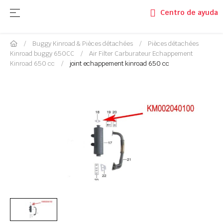
Basculer la navigation
☰
Centro de ayuda
Buggy Kinroad & Pièces détachées
Pièces détachées
Kinroad buggy 650CC
Air Filter Carburateur Echappement
Kinroad 650 cc
joint echappement kinroad 650 cc