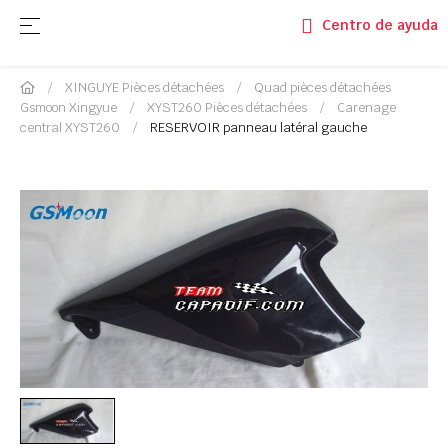
Basculer la navigation
☰
Centro de ayuda
XINGUYE Pièces détachées
Quad pièces détachées
Gsmoon Xingyue
XYST260 Pièces détachées
Carenage
central XYST260
RESERVOIR panneau latéral gauche