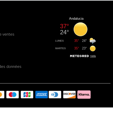
e ventes
é des données