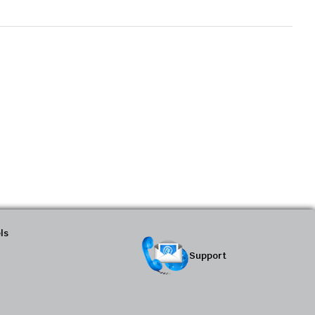
ls
Support