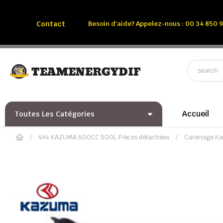
Appelez-nous:
Tél: 00 34 850 991 228
Contact
Besoin d'aide? Appelez-nous : 00 34 850 9
Accueil
Toutes Les Catégories
4X4 KAZUMA 500CC 500L Pièces détachées
Carenage K