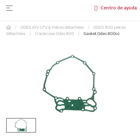
Basculer la navigation
☰
Centro de ayuda
ODES ATV UTV & Pièces détachées
ODES 800 pièces
détachées
Crankcase Odes 800
Gasket Odes 800cc